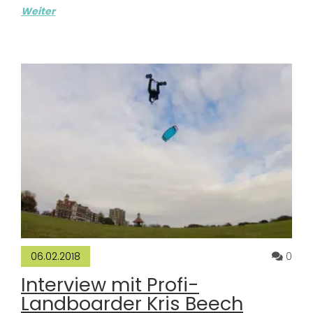
Weiter
Komm
0
06.02.2018
Interview mit Profi-
Landboarder Kris Beech