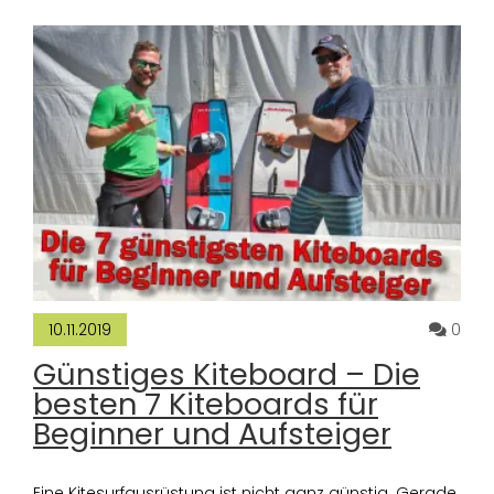
Komm
0
10.11.2019
Günstiges Kiteboard – Die
besten 7 Kiteboards für
Beginner und Aufsteiger
Eine Kitesurfausrüstung ist nicht ganz günstig. Gerade