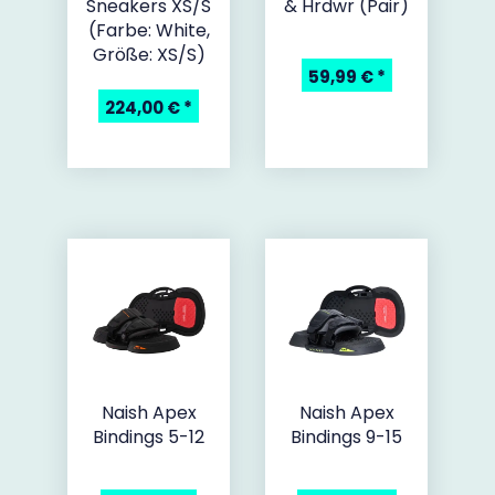
Sneakers XS/S
& Hrdwr (Pair)
(Farbe: White,
Größe: XS/S)
59,99 €
*
224,00 €
*
Naish Apex
Naish Apex
Bindings 5-12
Bindings 9-15