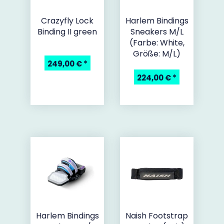
Crazyfly Lock
Harlem Bindings
Binding II green
Sneakers M/L
(Farbe: White,
Größe: M/L)
249,00 €
*
224,00 €
*
Harlem Bindings
Naish Footstrap