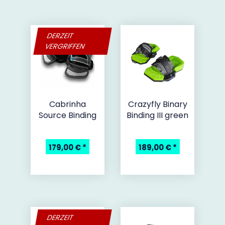
DERZEIT
VERGRIFFEN
Cabrinha
Crazyfly Binary
Source Binding
Binding III green
179,00 €
*
189,00 €
*
DERZEIT