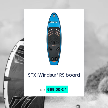
STX iWindsurf RS board
699,00 €
*
ab