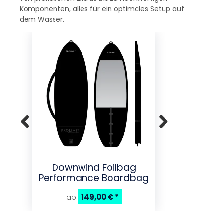
Komponenten, alles für ein optimales Setup auf
dem Wasser.
Downwind Foilbag
Drift 
Performance Boardbag
149,00 €
*
ab