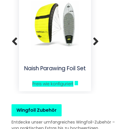
Naish Parawing Foil Set
Unifibe
& 1600
F
Preis wie konfiguriert
a
Wingfoil Zubehör
Entdecke unser umfangreiches Wingfoil-Zubehör –
von praktischen Extras bis zu hochwertigen