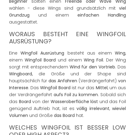
Beginner
sollten einen
Freeride oder Wave Wing
wählen - diese Wings sind grundsätzlich mit
viel
Grundzug
und einem
einfachen Handling
ausgestattet.
WORAUS BESTEHT EINE WINGFOIL
AUSRÜSTUNG?
Eine
Wingfoil Ausrüstung
besteht aus einem
Wing
,
einem
Wingfoil Board
und einem
Wing Foil
. Der Wing
sorgt mit entsprechendem
Wind für den Vortrieb
. Das
Wingboard,
die Größe und der Shape sind
hauptsächlich für
das Anfahren
(Verdrängerfahrt)
von
Interesse
. Das
Wingfoil Board
ist nur das
Mittel
, um aus
der Verdrängerfahrt
aufs Foil zu kommen
. Sobald sich
das
Board
von der
Wasseroberfläche löst
und das Foil
genügend Auftrieb hat, ist es
völlig irrelevant
,
wieviel
Volumen
und Größe
das Board
hat.
WELCHES WINGFOIL IST BESSER LOW
ODER HIGH ASPECT?