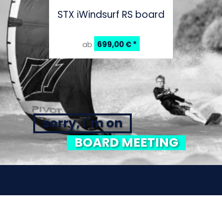
STX iWindsurf RS board
699,00 €
*
ab
sorry, I`m on
BOARD MEETING