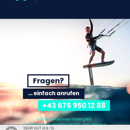
Fragen?
... einfach anrufen
+43 676 950 12 88
© VDB Wind&Snow Trading KG
* Alle Preise inkl. gesetzlicher USt., zzgl.
Versand
SEHR GUT
(4.8 / 5)