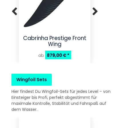
Cabrinha Prestige Front
Cabrinha Pres
Wing
879,00 €
*
ab
a
Wingfoil Sets
Hier findest Du Wingfoil-Sets für jedes Level – von
Einsteiger bis Profi, perfekt abgestimmt für
maximale Kontrolle, Stabilität und Fahrspaß auf
dem Wasser.