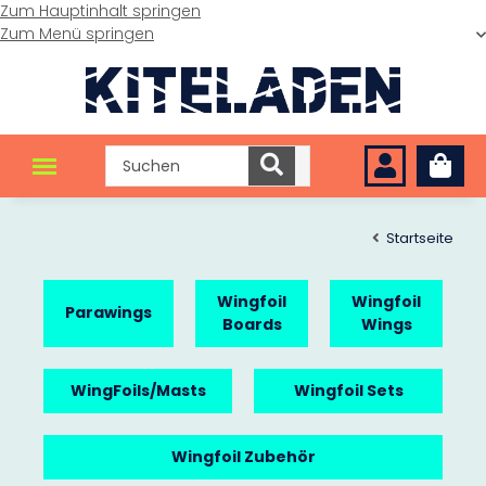
Zum Hauptinhalt springen
Zum Menü springen
Startseite
Wingfoil
Wingfoil
Parawings
Boards
Wings
WingFoils/Masts
Wingfoil Sets
Wingfoil Zubehör