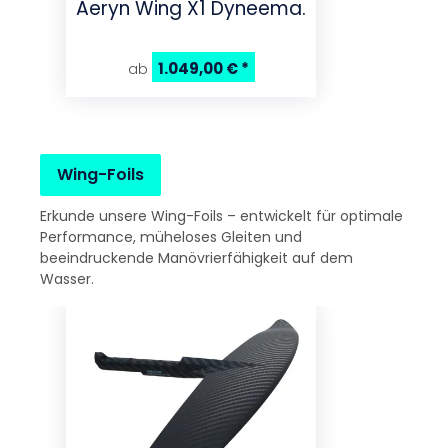
Aeryn Wing X1 Dyneema.
Ae
1.049,00 €
*
ab
a
Wing-Foils
Erkunde unsere Wing-Foils – entwickelt für optimale
Performance, müheloses Gleiten und
beeindruckende Manövrierfähigkeit auf dem
Wasser.