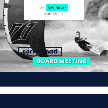
629,00 €
*
ab
statt:
969,00 €
sorry, I had
BOARD MEETING