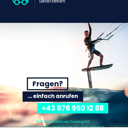
Lieferzeiten
Fragen?
... einfach anrufen
+43 676 950 12 88
© VDB Wind&Snow Trading KG
* Alle Preise inkl. gesetzlicher USt., zzgl.
Versand