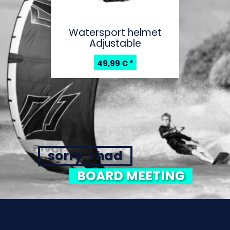
Watersport helmet
Adjustable
49,99 €
*
sorry, I had
BOARD MEETING