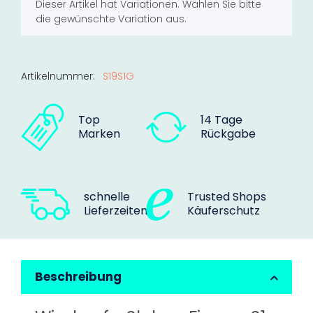
x
Dieser Artikel hat Variationen. Wählen Sie bitte
die gewünschte Variation aus.
Artikelnummer:
S19S1G
Top
14 Tage
Marken
Rückgabe
schnelle
Trusted Shops
Lieferzeiten
Käuferschutz
Beschreibung