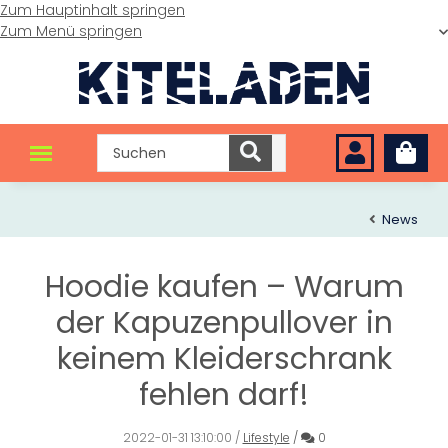
Zum Hauptinhalt springen
Zum Menü springen
News
Hoodie kaufen – Warum
der Kapuzenpullover in
keinem Kleiderschrank
fehlen darf!
Kommentare
2022-01-31 13:10:00
/
Lifestyle
/
0