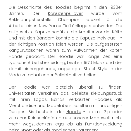
Die Geschichte des Hoodies beginnt in den 1930er
Jahren. Der
Kapuzenpullover
wurde vom
Bekleidungshersteller Champion speziell für die
Arbeiter eines New Yorker Tiefkühllagers entworfen. Die
aufgesetzte Kapuze schützte die Arbeiter vor der Kälte
und mit den Bändern konnte die Kapuze individuell in
der richtigen Position fixiert werden. Die aufgesetzten
Kängurutaschen waren zum Aufwärmen der kalten
Hände gedacht. Der Hoodie war lange Zeit eine
typische Arbeitsbekleidung, bis ihm 1970 Musik und der
damit einhergehende, angesagte Street Style in der
Mode zu anhaltender Beliebtheit verhelfen.
Der Hoodie war plötzlich überall zu finden,
Universitäten versahen das beliebte Kleidungsstück
mit ihren Logos, Bands verkauften Hoodies als
Merchandise und Modelabels spielten mit unzähligen
Designs. Bis heute ist der
Hoodie
- ob mit Zip oder
zum nur Reinschlüpfen - aus unserer Modewelt nicht
mehr wegzudenken, egal ob als Funktionskleidung
beim Sport oder als modisches Statement.