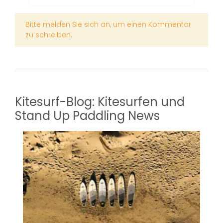
x
Bitte melden Sie sich an, um einen Kommentar
zu schreiben.
Kitesurf-Blog: Kitesurfen und
Stand Up Paddling News