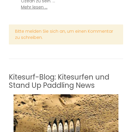
Ozean zu sein. ...
Infr
Mehr lesen ...
echt
Mehr
x
Bitte melden Sie sich an, um einen Kommentar
zu schreiben.
Kitesurf-Blog: Kitesurfen und
Stand Up Paddling News