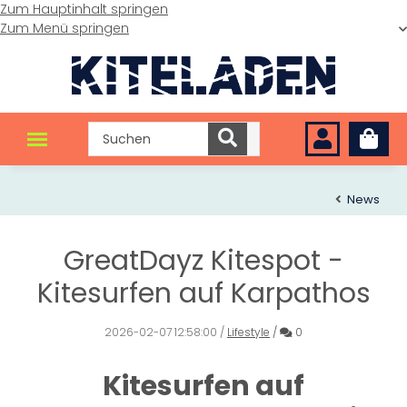
Zum Hauptinhalt springen
Zum Menü springen
News
GreatDayz Kitespot -
Kitesurfen auf Karpathos
Kommentare
2026-02-07 12:58:00
/
Lifestyle
/
0
Kitesurfen auf