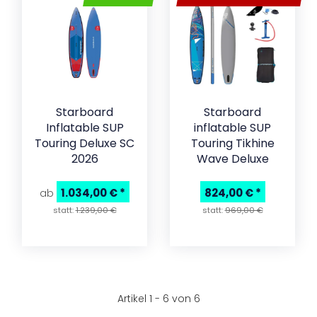
Starboard
Starboard
Inflatable SUP
inflatable SUP
Touring Deluxe SC
Touring Tikhine
2026
Wave Deluxe
1.034,00 €
*
824,00 €
*
ab
statt:
1.239,00 €
statt:
969,00 €
Artikel 1 - 6 von 6