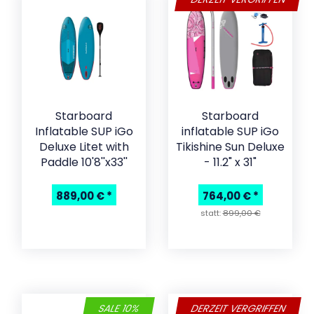
Starboard
Starboard
Inflatable SUP iGo
inflatable SUP iGo
Deluxe Litet with
Tikishine Sun Deluxe
Paddle 10'8''x33''
- 11.2" x 31"
889,00 €
*
764,00 €
*
statt:
899,00 €
SALE 10%
DERZEIT VERGRIFFEN