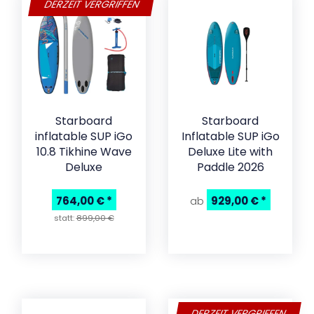
DERZEIT VERGRIFFEN
Starboard
Starboard
inflatable SUP iGo
Inflatable SUP iGo
10.8 Tikhine Wave
Deluxe Lite with
Deluxe
Paddle 2026
764,00 €
*
929,00 €
*
ab
statt:
899,00 €
DERZEIT VERGRIFFEN