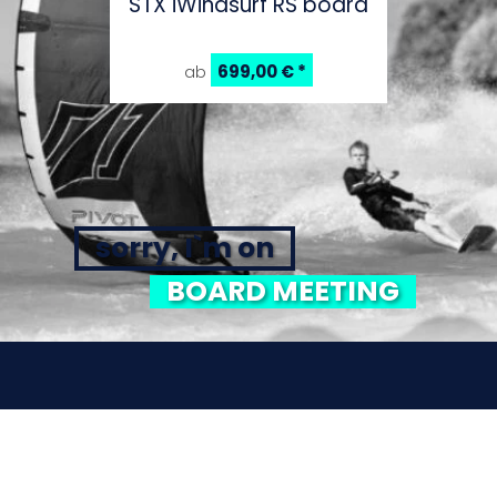
STX iWindsurf RS board
699,00 €
*
ab
sorry, I`m on
BOARD MEETING