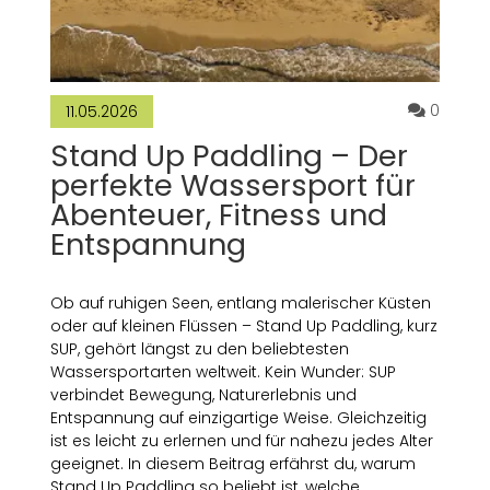
Kommen
0
11.05.2026
Stand Up Paddling – Der
perfekte Wassersport für
Abenteuer, Fitness und
Entspannung
Ob auf ruhigen Seen, entlang malerischer Küsten
oder auf kleinen Flüssen – Stand Up Paddling, kurz
SUP, gehört längst zu den beliebtesten
Wassersportarten weltweit. Kein Wunder: SUP
verbindet Bewegung, Naturerlebnis und
Entspannung auf einzigartige Weise. Gleichzeitig
ist es leicht zu erlernen und für nahezu jedes Alter
geeignet. In diesem Beitrag erfährst du, warum
Stand Up Paddling so beliebt ist, welche