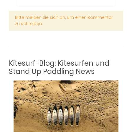
x
Bitte melden Sie sich an, um einen Kommentar
zu schreiben.
Kitesurf-Blog: Kitesurfen und
Stand Up Paddling News