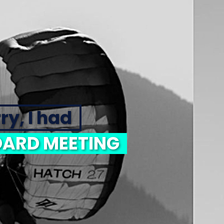
ry, I had
ARD MEETING