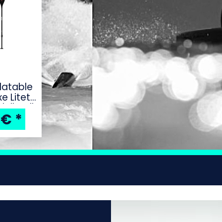
latable
e Litet
8''x33''
 €
*