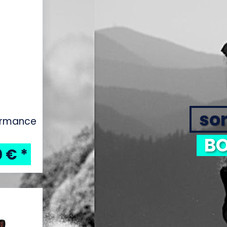
sor
formance
BO
0 €
*