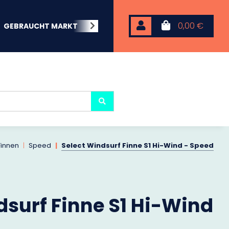
0,00 €
GEBRAUCHT MARKT
BEACHWEAR
NEOPREN
KARP
Finnen
Speed
Select Windsurf Finne S1 Hi-Wind - Speed
dsurf Finne S1 Hi-Wind