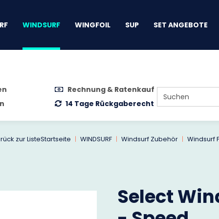
gen
RF
WINDSURF
WINGFOIL
SUP
SET ANGEBOTE
en
Rechnung & Ratenkauf
n
14 Tage Rückgaberecht
rück zur Liste
Startseite
WINDSURF
Windsurf Zubehör
Windsurf 
Select Win
- Speed