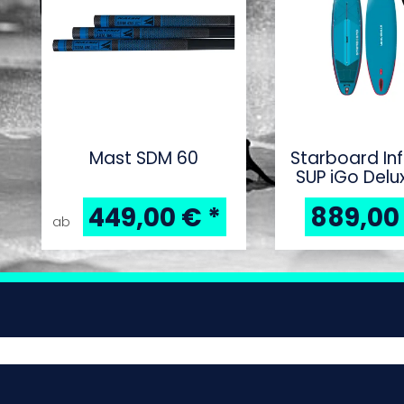
Mast SDM 60
Starboard Inf
SUP iGo Delux
with Paddle 10'
449,00 €
*
889,00
ab