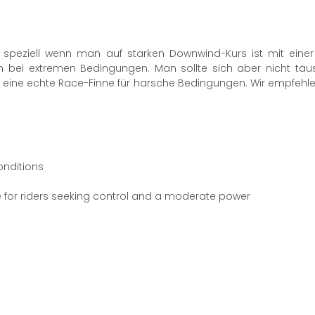
h, speziell wenn man auf starken Downwind-Kurs ist mit eine
ch bei extremen Bedingungen. Man sollte sich aber nicht tä
nd eine echte Race-Finne für harsche Bedingungen. Wir empfehle
onditions
e for riders seeking control
and a moderate power