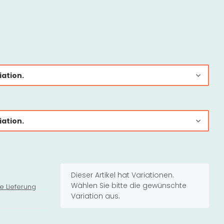
iation.
iation.
x
Dieser Artikel hat Variationen.
Wählen Sie bitte die gewünschte
e Lieferung
Variation aus.