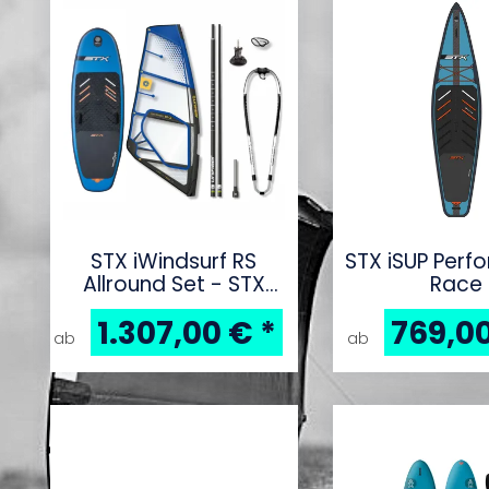
STX iWindsurf RS
STX iSUP Per
Allround Set - STX
Race
280L plus STX Power
1.307,00 €
*
769,0
HD Dacron komplett
ab
ab
Rigg