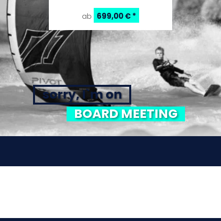
699,00 €
*
ab
sorry, I`m on
BOARD MEETING