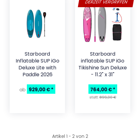
DERZEIT VERGRIFFEN
Starboard
Starboard
Inflatable SUP iGo
inflatable SUP iGo
Deluxe Lite with
Tikishine Sun Deluxe
Paddle 2026
- 11.2" x 31"
929,00 €
*
764,00 €
*
ab
statt:
899,00 €
Artikel 1 - 2 von 2