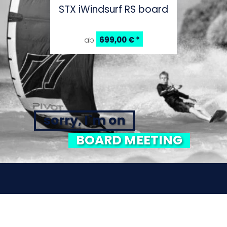
STX iWindsurf RS board
699,00 €
*
ab
sorry, I`m on
BOARD MEETING