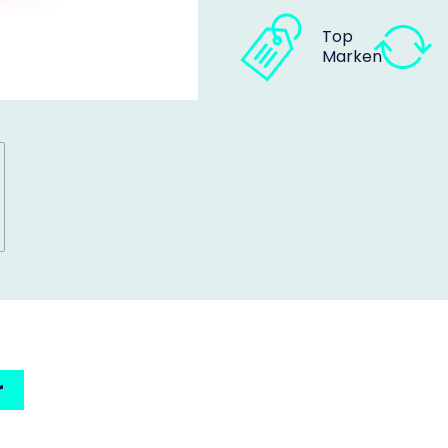
Top
Marken
r