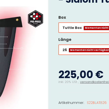
Box
Tuttle Box
Momentan nicht
Länge
26
Momentan nicht verfügba
225,00 €
inkl. 20% USt. ,
versandkostenfrei
Artikelnummer:
S22BLATB26