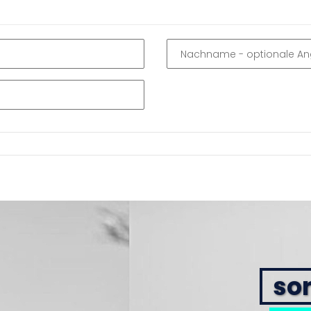
Nachname
- optionale A
sor