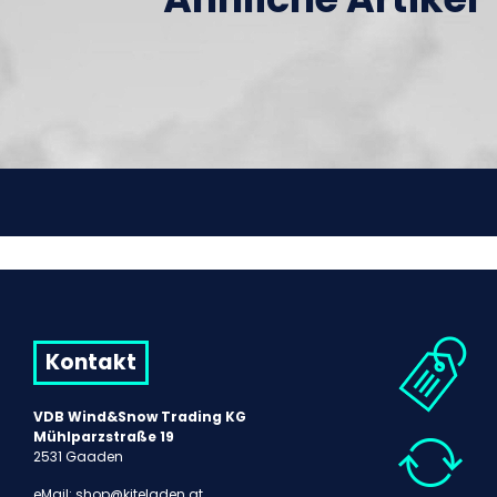
Kontakt
VDB Wind&Snow Trading KG
Mühlparzstraße 19
2531 Gaaden
eMail:
shop@kiteladen.at