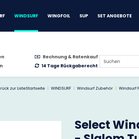
gen
RF
WINDSURF
WINGFOIL
SUP
SET ANGEBOTE
en
Rechnung & Ratenkauf
n
14 Tage Rückgaberecht
rück zur Liste
Startseite
WINDSURF
Windsurf Zubehör
Windsurf 
Select Win
- Slalom T