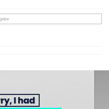
ngabe
ry, I had