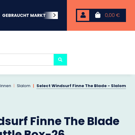
0,00 €
GEBRAUCHT MARKT
BEACHWEAR
NEOPREN
KARP
Finnen
Slalom
Select Windsurf Finne The Blade - Slalom
dsurf Finne The Blade
uttle Box-26