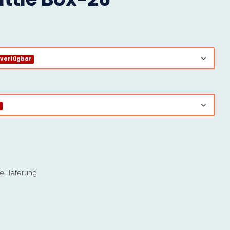
 verfügbar
r
e Lieferung