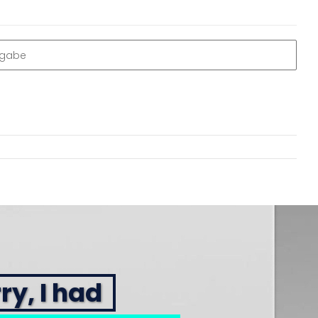
ngabe
ry, I had