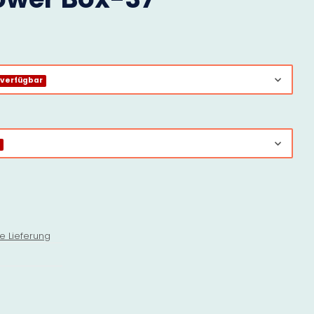
 verfügbar
r
e Lieferung