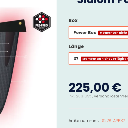
Box
Power Box
Momentan nicht
Länge
37
Momentan nicht verfügba
225,00 €
inkl. 20% USt. ,
versandkostenfrei
Artikelnummer:
S22BLAPB37