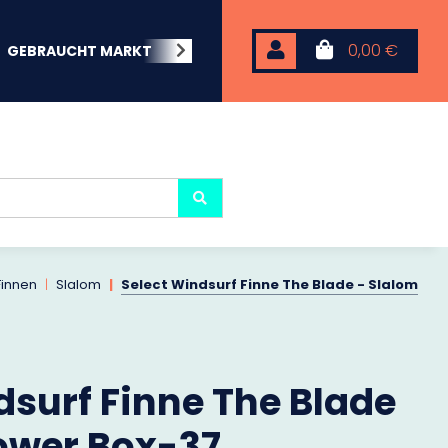
0,00 €
GEBRAUCHT MARKT
BEACHWEAR
NEOPREN
KARP
Finnen
Slalom
Select Windsurf Finne The Blade - Slalom
dsurf Finne The Blade
ower Box-37