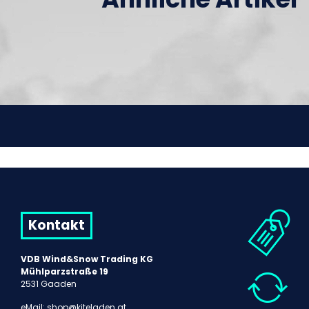
Kontakt
VDB Wind&Snow Trading KG
Mühlparzstraße 19
2531 Gaaden
eMail:
shop@kiteladen.at