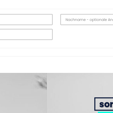
Nachname
- optionale A
sor