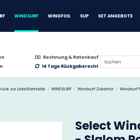
gen
RF
WINDSURF
WINGFOIL
SUP
SET ANGEBOTE
en
Rechnung & Ratenkauf
n
14 Tage Rückgaberecht
rück zur Liste
Startseite
WINDSURF
Windsurf Zubehör
Windsurf 
Select Win
- Slalom P