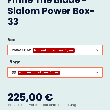
Finne The Blade -
Slalom Power Box-
33
Box
Power Box
Momentan nicht verfügbar
Länge
33
Momentan nicht verfügbar
225,00 €
inkl. 20% USt. ,
versandkostenfreie Lieferung