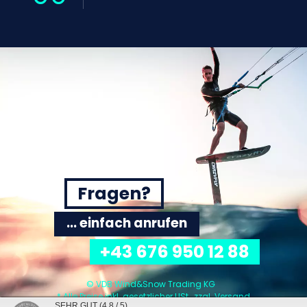
Fragen?
... einfach anrufen
+43 676 950 12 88
© VDB Wind&Snow Trading KG
* Alle Preise inkl. gesetzlicher USt., zzgl.
Versand
SEHR GUT
(4.8 / 5)