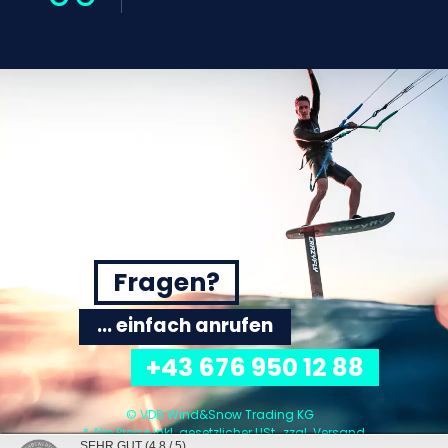
Fragen?
... einfach anrufen
+43 676 950 12 88
© VDB Wind&Snow Trading KG
* Alle Preise inkl. gesetzlicher USt., zzgl.
Versand
SEHR GUT
(4.8 / 5)