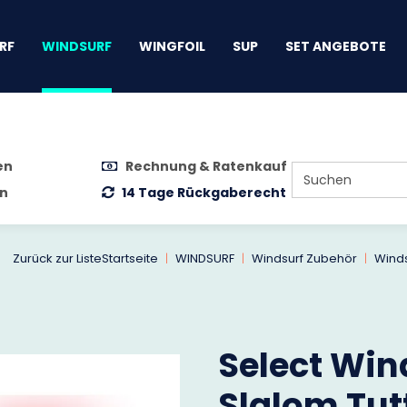
gen
RF
WINDSURF
WINGFOIL
SUP
SET ANGEBOTE
en
Rechnung & Ratenkauf
n
14 Tage Rückgaberecht
Zurück zur Liste
Startseite
WINDSURF
Windsurf Zubehör
Winds
Select Win
Slalom Tut