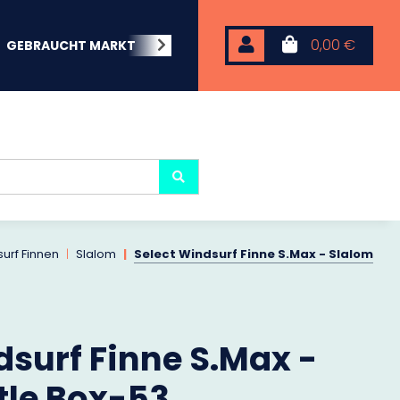
0,00 €
GEBRAUCHT MARKT
BEACHWEAR
NEOPREN
KARP
urf Finnen
Slalom
Select Windsurf Finne S.Max - Slalom
dsurf Finne S.Max -
tle Box-53