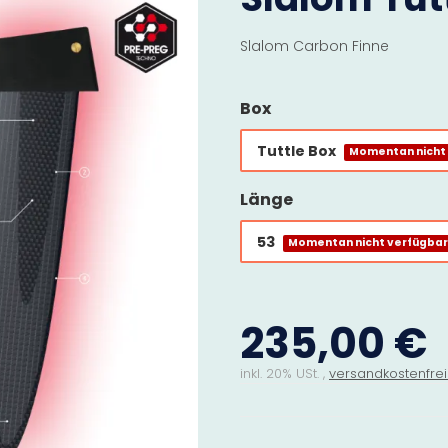
Slalom Carbon Finne
Box
Tuttle Box
Momentan nicht
Länge
53
Momentan nicht verfügba
235,00 €
inkl. 20% USt. ,
versandkostenfrei