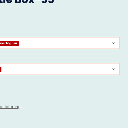
 verfügbar
r
e Lieferung