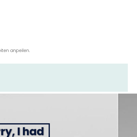
iten anpeilen.
ry, I had