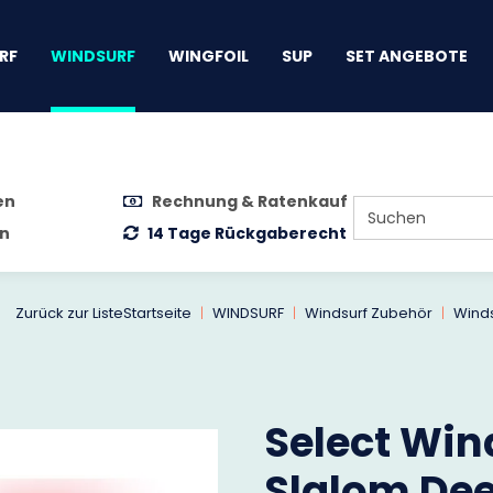
gen
RF
WINDSURF
WINGFOIL
SUP
SET ANGEBOTE
en
Rechnung & Ratenkauf
n
14 Tage Rückgaberecht
Zurück zur Liste
Startseite
WINDSURF
Windsurf Zubehör
Winds
Select Win
Slalom Dee