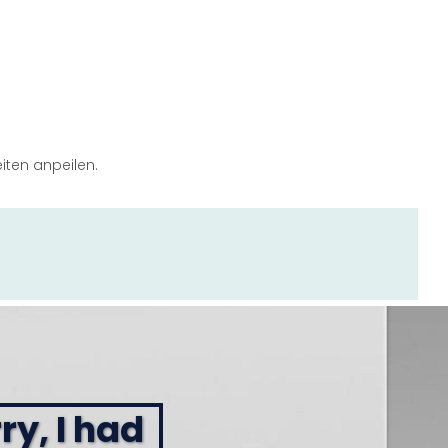
iten anpeilen.
ry, I had