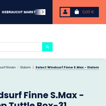
0,00 €
GEBRAUCHT MARKT
BEACHWEAR
NEOPREN
KARP
urf Finnen
Slalom
Select Windsurf Finne S.Max - Slalom
dsurf Finne S.Max -
p Tuttle Box-31