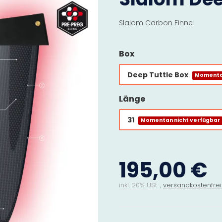
Slalom Carbon Finne
Box
Deep Tuttle Box
Momentan
Länge
31
Momentan nicht verfügbar
195,00 €
inkl. 20% USt. ,
versandkostenfrei