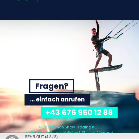
Fragen?
... einfach anrufen
+43 676 950 12 88
© VDB Wind&Snow Trading KG
* Alle Preise inkl. gesetzlicher USt., zzgl.
Versand
SEHR GUT
(4.8 / 5)