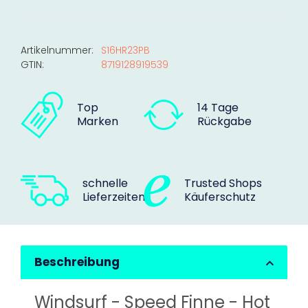
Artikelnummer:
S16HR23PB
GTIN:
8719128919539
Top
14 Tage
Marken
Rückgabe
schnelle
Trusted Shops
Lieferzeiten
Käuferschutz
Beschreibung
Windsurf - Speed Finne - Hot