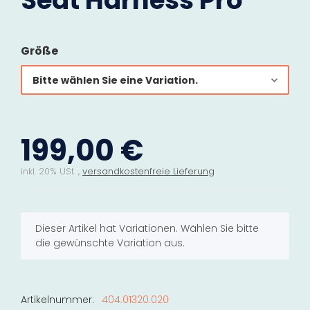
Seat Harness Pro
Größe
Bitte wählen Sie eine Variation.
199,00 €
inkl. 20% USt. ,
versandkostenfreie Lieferung
x
Dieser Artikel hat Variationen. Wählen Sie bitte
die gewünschte Variation aus.
Artikelnummer:
404.01320.020