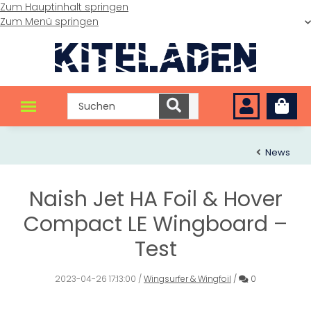
Zum Hauptinhalt springen
Zum Menü springen
News
Naish Jet HA Foil & Hover
Compact LE Wingboard –
Test
Kommentare
2023-04-26 17:13:00
/
Wingsurfer & Wingfoil
/
0