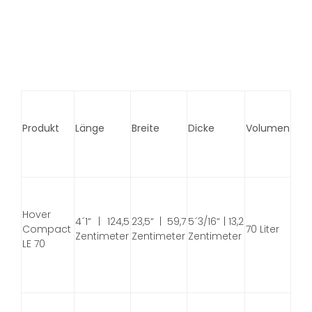
Produkt
Länge
Breite
Dicke
Volumen
Hover
4´1“ | 124,5
23,5“ | 59,7
5´3/16“ | 13,2
Compact
70 Liter
Zentimeter
Zentimeter
Zentimeter
LE 70