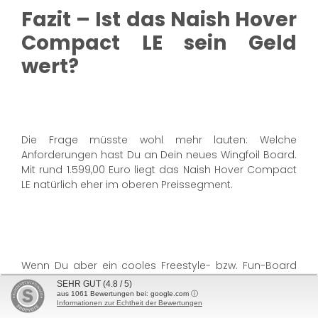
Fazit – Ist das Naish Hover
Compact LE sein Geld
wert?
Die Frage müsste wohl mehr lauten: Welche
Anforderungen hast Du an Dein neues Wingfoil Board.
Mit rund 1.599,00 Euro liegt das Naish Hover Compact
LE natürlich eher im oberen Preissegment.
Wenn Du aber ein cooles Freestyle- bzw. Fun-Board
suchst, über mehr Erfahrung im Wingfoilen verfügst
SEHR GUT
(4.8 / 5)
und auf ein kleineres Board umsteigen willst ... dann ist
aus
1061
Bewertungen bei: google.com ⓘ
Informationen zur Echtheit der Bewertungen
das
Naish Hover Compact LE
die ideale Wahl für Dich!