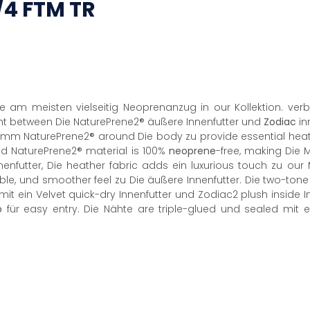
/4
FTM
TR
Die am meisten vielseitig Neoprenanzug in our Kollektion. ve
ht between Die NaturePrene2® äußere Innenfutter und
Zodiac
in
5mm NaturePrene2® around Die body zu provide essential heat 
ied NaturePrene2® material is 100%
neoprene
-free, making Die 
nfutter, Die heather fabric adds ein luxurious touch zu our
hable, und smoother feel zu Die äußere Innenfutter. Die two-to
 mit ein Velvet quick-dry Innenfutter und Zodiac2 plush inside 
p
für easy entry. Die Nähte are triple-glued und sealed mit e