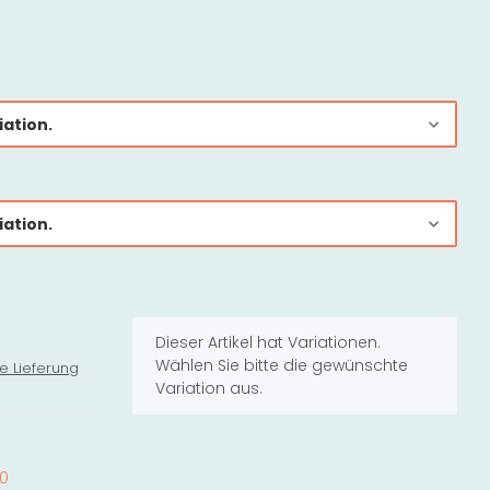
iation.
iation.
x
Dieser Artikel hat Variationen.
Wählen Sie bitte die gewünschte
e Lieferung
Variation aus.
10