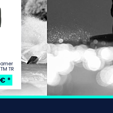
eamer
FTM TR
 €
*