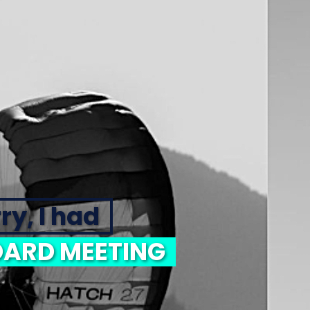
ry, I had
ARD MEETING