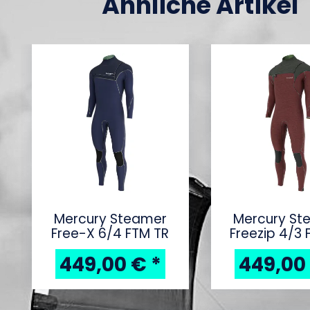
Ähnliche Artikel
Mercury Steamer
Mercury St
Free-X 6/4 FTM TR
Freezip 4/3 
449,00 €
*
449,00