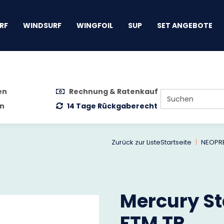
gen
RF
WINDSURF
WINGFOIL
SUP
SET ANGEBOTE
en
Rechnung & Ratenkauf
n
14 Tage Rückgaberecht
Zurück zur Liste
Startseite
NEOPR
Mercury St
FTM TR