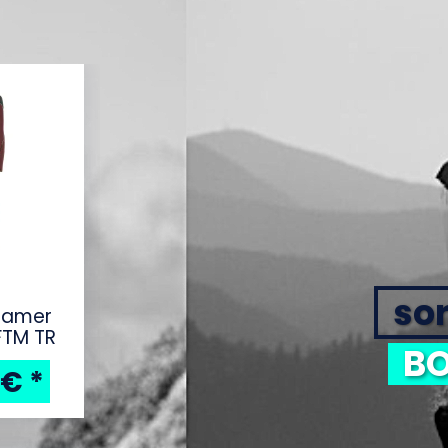
sor
eamer
FTM TR
BO
 €
*