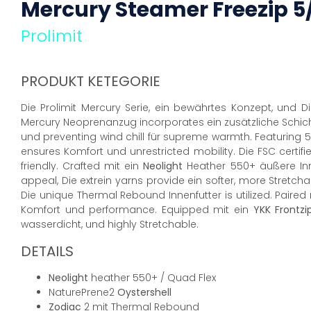
Mercury Steamer
Freezip
5
Prolimit
PRODUKT KETEGORIE
Die Prolimit Mercury Serie, ein bewährtes Konzept, und 
Mercury Neoprenanzug incorporates ein zusätzliche Schic
und preventing wind chill für supreme warmth. Featuring 
ensures Komfort und unrestricted mobility. Die FSC certif
friendly. Crafted mit ein
Neolight
Heather 550+ äußere Inne
appeal, Die extrein yarns provide ein softer, more Stretc
Die unique Thermal Rebound Innenfutter is utilized. Paired
Komfort und performance. Equipped mit ein
YKK
Frontzi
wasserdicht, und highly Stretchable.
DETAILS
Neolight
heather 550+ / Quad Flex
NaturePrene2
Oystershell
Zodiac
2 mit Thermal Rebound