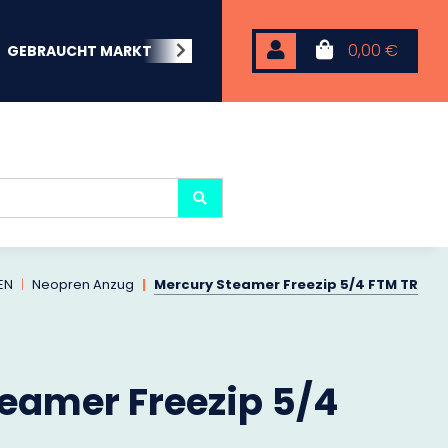
0,00 €
GEBRAUCHT MARKT
BEACHWEAR
NEOPREN
KARP
EN
Neopren Anzug
Mercury Steamer Freezip 5/4 FTM TR
eamer Freezip 5/4