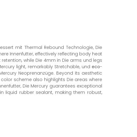
rbessert mit Thermal Rebound Technologie, Die
nere Innenfutter, effectively reflecting body heat
retention, while Die 4mm in Die arms und legs
Mercury light, remarkably Stretchable, und
eco
-
 Mercury Neoprenanzüge. Beyond its aesthetic
ne color scheme also highlights Die areas where
Innenfutter, Die Mercury guarantees exceptional
in liquid rubber sealant, making them robust,