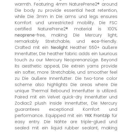
warmth. Featuring 4mm NaturePrene2® around
Die body zu provide essential heat retention,
while Die 3mm in Die arms und legs ensures
Komfort und unrestricted mobility. Die FSC
certified NaturePrene2® material is 100%
neoprene
-free, making Die Mercury light,
remarkably Stretchable, und
eco
-friendly.
Crafted mit ein
Neolight
Heather 550+ äußere
Innenfutter, Die heather fabric adds ein luxurious
touch zu our Mercury Neoprenanzüge. Beyond
its aesthetic appeal, Die extrein yarns provide
ein softer, more Stretchable, und smoother feel
zu Die äußere Innenfutter. Die two-tone color
scheme also highlights Die areas where Die
unique Thermal Rebound Innenfutter is utilized.
Paired mit ein Velvet quick-dry Innenfutter und
Zodiac2 plush inside Innenfutter, Die Mercury
guarantees exceptional Komfort und
performance. Equipped mit ein
YKK
Frontzip
für
easy entry. Die Nähte are triple-glued und
sealed mit ein liquid rubber sealant, making