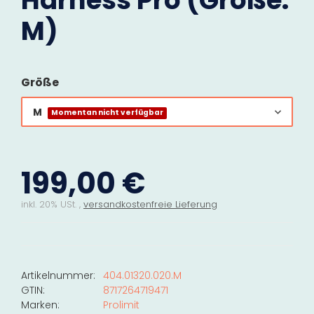
Harness Pro (Größe:
M)
Größe
M
Momentan nicht verfügbar
199,00 €
inkl. 20% USt. ,
versandkostenfreie Lieferung
Artikelnummer:
404.01320.020.M
GTIN:
8717264719471
Marken:
Prolimit