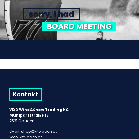
sorry, I had
BOARD MEETING
Kontakt
VDB Wind&Snow Trading KG
Mühlparzstraße 19
2531 Gaaden
eMail:
shop@kiteladen.at
Web:
kiteladen.at