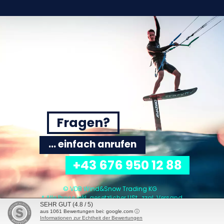
Fragen?
... einfach anrufen
+43 676 950 12 88
© VDB Wind&Snow Trading KG
* Alle Preise inkl. gesetzlicher USt., zzgl.
Versand
SEHR GUT
(4.8 / 5)
aus
1061
Bewertungen bei: google.com ⓘ
Informationen zur Echtheit der Bewertungen
2