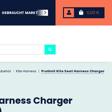
0,00 €
GEBRAUCHT MARKT
BEACHWEAR
NEOPREN
KARP
Zubehör
Kite Harness
Prolimit Kite Seat Harness Charger
Harness Charger
)