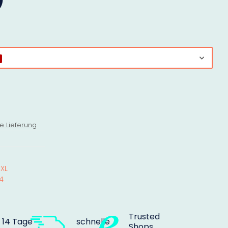
e Lieferung
.XL
4
Trusted
14 Tage
schnelle
Shops