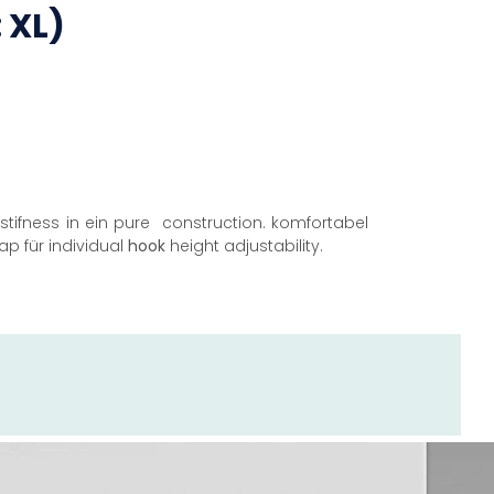
 XL)
fness in ein pure  construction. komfortabel
p für individual
hook
height adjustability.