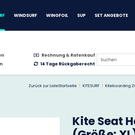
gen
RF
WINDSURF
WINGFOIL
SUP
SET ANGEBOTE
en
Rechnung & Ratenkauf
n
14 Tage Rückgaberecht
Zurück zur Liste
Startseite
KITESURF
Kiteboarding 
Kite Seat 
(Größe: XL