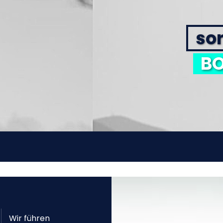
sor
BO
Wir führen