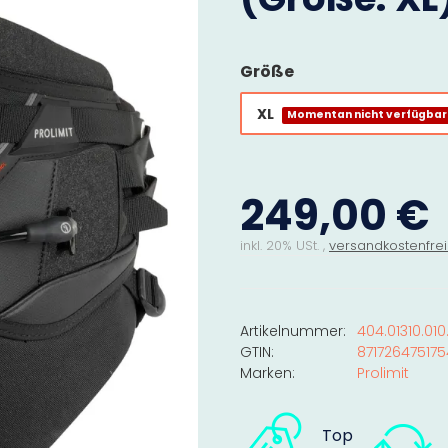
Größe
XL
Momentan nicht verfügbar
249,00 €
inkl. 20% USt. ,
versandkostenfrei
Artikelnummer:
404.01310.010
GTIN:
871726475175
Marken:
Prolimit
Top