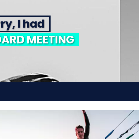
ry, I had
ARD MEETING