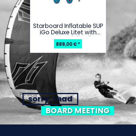
Starboard Inflatable SUP
iGo Deluxe Litet with
Paddle 10'8''x33''
889,00 €
*
sorry, I had
BOARD MEETING