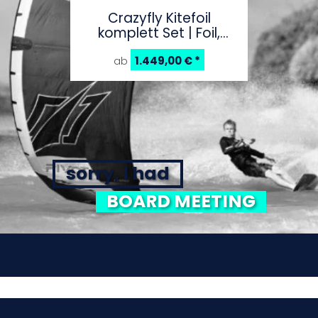
Crazyfly Kitefoil
komplett Set | Foil,
Board, Straps
1.449,00 €
*
ab
sorry, I had
BOARD MEETING