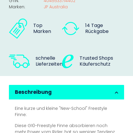
GTIN:
4045533714402
Marken:
JP Australia
Top
14 Tage
Marken
Rückgabe
schnelle
Trusted Shops
Lieferzeiten
Käuferschutz
Beschreibung
Eine kurze und kleine "New-School" Freestyle
Finne:
Diese G10-Freestyle Finne absorbieren noch
mehr Power vom Rider, hat so weniger Tendenz