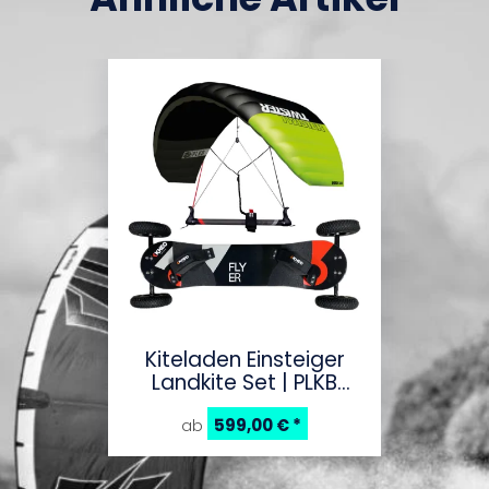
Kiteladen Einsteiger
Landkite Set | PLKB
Twister Powerkite +
Kheo Flyer ATB
599,00 €
*
ab