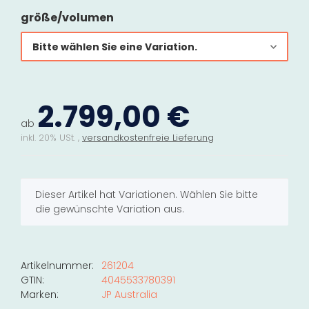
größe/volumen
Bitte wählen Sie eine Variation.
2.799,00 €
ab
inkl. 20% USt. ,
versandkostenfreie Lieferung
x
Dieser Artikel hat Variationen. Wählen Sie bitte
die gewünschte Variation aus.
Artikelnummer:
261204
GTIN:
4045533780391
Marken:
JP Australia