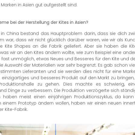
arken in Asien gut aufgestellt sind.
me bei der Herstellung der Kites in Asien?
 in China bestand das Hauptproblem darin, dass sie dich zwing
 war, dass wir nicht glücklich darüber waren, wie wir als Ku
Kite Shapes an die Fabrik geliefert. Aber sie haben die Ki
was wir an den Kites ändern wollte, wie zum Beispiel eine ande
 fast unmöglich, etwas Neues und Besseres für den Kite und d
Die Auswahl der Materialien war sehr begrenzt. Es gab schon vie
bestimmten Lieferanten und sie werden dies nicht für eine Mar
ein einzigartiges und besseres Produkt auf den Markt zu bringen
roduktionshalle zu gehen. Dies machte es schwierig, eine
nd Dinge zu verbessern. Die Produktion verzögerte sich ständ
tes haben meist einen einjährigen Produktionszyklus, da ka
 einem Prototyp ändern wollen, haben wir einen neuen innerh
r Kite-Fabrik.