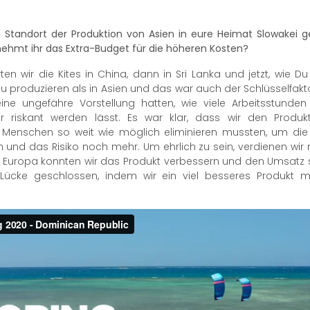
n Standort der Produktion von Asien in eure Heimat Slowakei ge
 nehmt ihr das Extra-Budget für die höheren Kosten?
n wir die Kites in China, dann in Sri Lanka und jetzt, wie Du 
es zu produzieren als in Asien und das war auch der Schlüsselfakt
ine ungefähre Vorstellung hatten, wie viele Arbeitsstunde
r riskant werden lässt. Es war klar, dass wir den Produ
 Menschen so weit wie möglich eliminieren mussten, um die 
und das Risiko noch mehr. Um ehrlich zu sein, verdienen wir m
 in Europa konnten wir das Produkt verbessern und den Umsatz
e Lücke geschlossen, indem wir ein viel besseres Produkt m