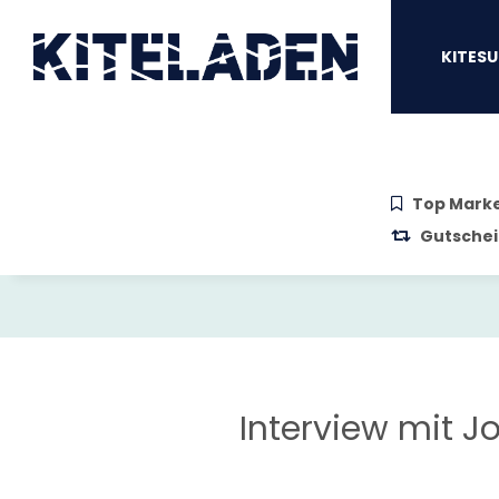
Zum Hauptinhalt springen
Zur Suche springen
Zum Menü sprin
KITESU
Top Mark
Gutschei
Interview mit J