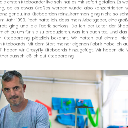
die ersten Kiteboarder live sah, hat es mir sofort gefallen. Es 
ung, ob es etwas Großes werden würde, also konzentrierten w
nz genau. Ins Kiteboarden reinzukommen ging nicht so schnel
m Jahr 1999. Pech hatte ich, dass mein Arbeitgeber, eine gro
krott ging und die Fabrik schloss. Da ich der Leiter der Sha
ch zu um für sie zu produzieren, was ich auch tat. Und das w
r Kiteboarding plötzlich bekannt. Wir hatten auf einmal ni
 Kiteboards. Mit dem Start meiner eigenen Fabrik habe ich au
 haben wir CrazyFly Kiteboards hinzugefügt. Wir haben die W
ither ausschließlich auf Kiteboarding.