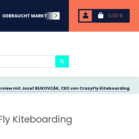
0,00 €
GEBRAUCHT MARKT
BEACHWEAR
NEOPREN
KARP
erview mit Jozef BUKOVCÁK, CEO von CrazyFly Kiteboarding
Fly Kiteboarding