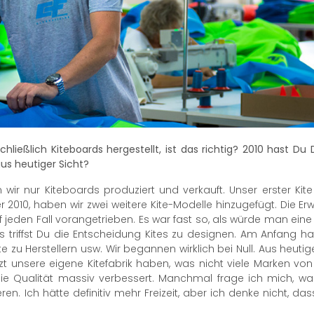
schließlich Kiteboards hergestellt, ist das richtig? 2010 hast Du
us heutiger Sicht?
 wir nur Kiteboards produziert und verkauft. Unser erster Kit
2010, haben wir zwei weitere Kite-Modelle hinzugefügt. Die E
jeden Fall vorangetrieben. Es war fast so, als würde man eine 
 triffst Du die Entscheidung Kites zu designen. Am Anfang ha
te zu Herstellern usw. Wir begannen wirklich bei Null. Aus heuti
 jetzt unsere eigene Kitefabrik haben, was nicht viele Marken v
 die Qualität massiv verbessert. Manchmal frage ich mich, wa
ren. Ich hätte definitiv mehr Freizeit, aber ich denke nicht, das