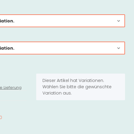
iation.
iation.
x
Dieser Artikel hat Variationen.
Wählen Sie bitte die gewünschte
e Lieferung
Variation aus.
0