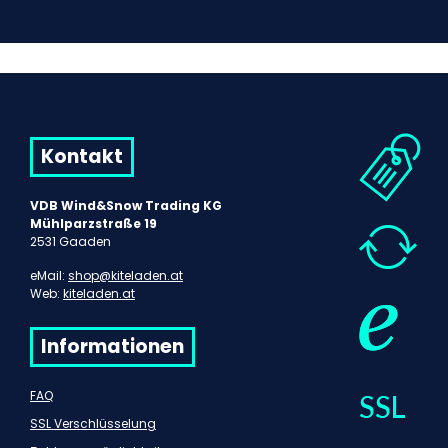
Kontakt
VDB Wind&Snow Trading KG
Mühlparzstraße 19
2531 Gaaden
eMail:
shop@kiteladen.at
Web:
kiteladen.at
Informationen
FAQ
SSL Verschlüsselung