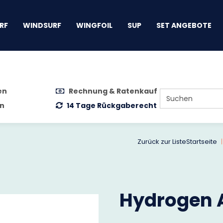
gen
RF
WINDSURF
WINGFOIL
SUP
SET ANGEBOTE
en
Rechnung & Ratenkauf
n
14 Tage Rückgaberecht
Zurück zur Liste
Startseite
Hydrogen A