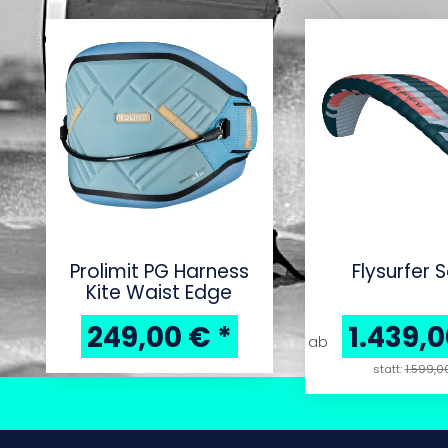
Prolimit PG Harness
Flysurfer 
Kite Waist Edge
249,00 €
*
1.439,
ab
statt:
1.599,0