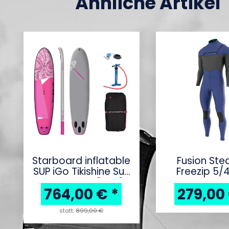
Ähnliche Artikel
Starboard inflatable
Fusion St
SUP iGo Tikishine Sun
Freezip 5/
Deluxe - 11.2" x 31"
764,00 €
*
279,00
statt:
899,00 €