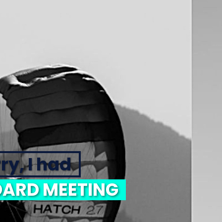
ry, I had
ARD MEETING