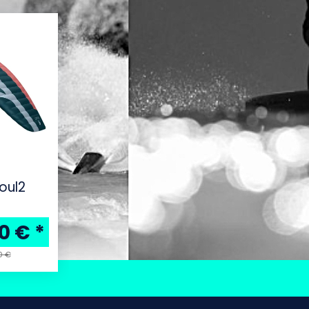
Soul2
00 €
*
0 €