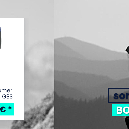
eamer
sor
4 GBS
BO
 €
*