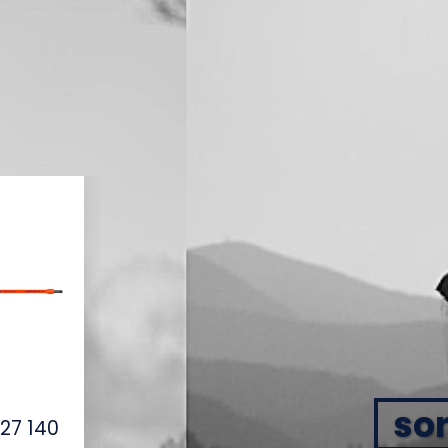
sor
27 140