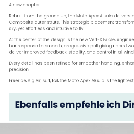
A new chapter.
Rebuilt from the ground up, the Moto Apex Aluula delivers a
Composite outer struts. This strategic placement transforms 
sky, yet effortless and intuitive to fly.
At the center of the design is the new Vert-X Bridle, eng
bar response to smooth, progressive pull giving riders two
deliver improved feedback, stability, and control in all wind
Every detail has been refined for smoother handling, enh
precision.
Freeride, Big Air, surf, foil, the Moto Apex Aluula is the lig
Ebenfalls empfehle ich Dir