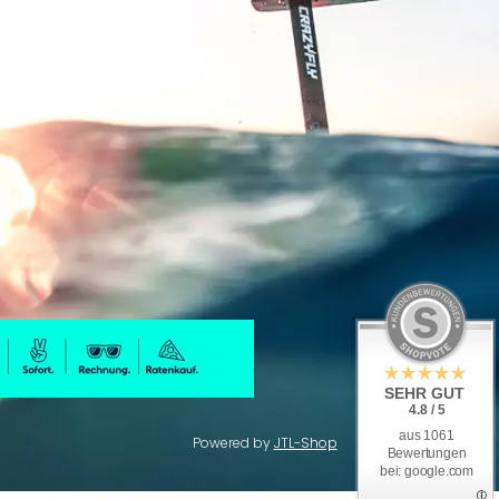
SEHR GUT
4.8 / 5
aus 1061
Powered by
JTL-Shop
Bewertungen
bei: google.com