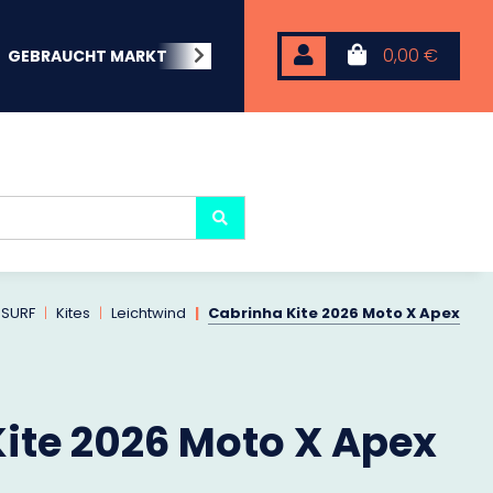
0,00 €
GEBRAUCHT MARKT
BEACHWEAR
NEOPREN
KARP
ESURF
Kites
Leichtwind
Cabrinha Kite 2026 Moto X Apex
ite 2026 Moto X Apex