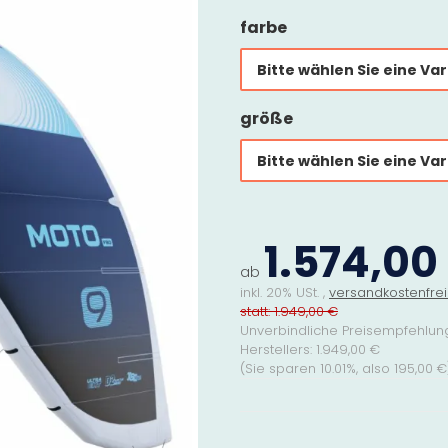
farbe
Bitte wählen Sie eine Var
größe
Bitte wählen Sie eine Var
1.574,00
ab
inkl. 20% USt. ,
versandkostenfrei
statt: 1.949,00 €
Unverbindliche Preisempfehlun
Herstellers
:
1.949,00 €
(Sie sparen
10.01%
, also
195,00 €