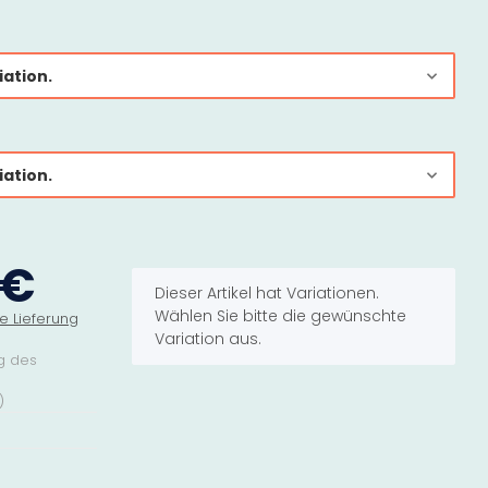
iation.
iation.
 €
x
Dieser Artikel hat Variationen.
Wählen Sie bitte die gewünschte
e Lieferung
Variation aus.
g des
)