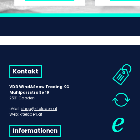
Kontakt
VDB Wind&Snow Trading KG
Mühlparzstraße 19
2531 Gaaden
eMail:
shop@kiteladen.at
Web:
kiteladen.at
Informationen