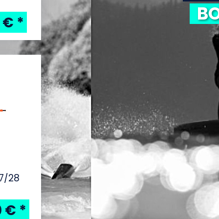
BO
0 €
*
7/28
0 €
*