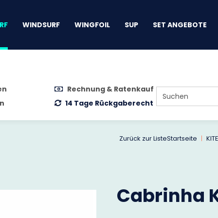
gen
RF
WINDSURF
WINGFOIL
SUP
SET ANGEBOTE
en
Rechnung & Ratenkauf
n
14 Tage Rückgaberecht
Zurück zur Liste
Startseite
KIT
Cabrinha K