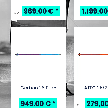
969,00 €
*
1.199,0
ab
Carbon 26 E 175
ATEC 25/2
949,00 €
*
279,0
ab