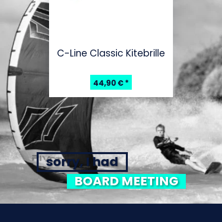
C-Line Classic Kitebrille
44,90 €
*
sorry, I had
BOARD MEETING