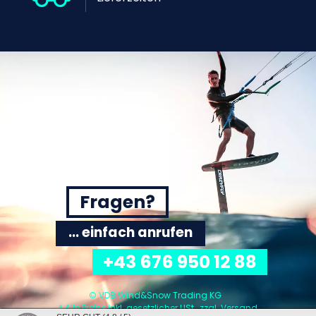
Fragen?
... einfach anrufen
+43 676 950 12 88
© VDB Wind&Snow Trading KG
* Alle Preise inkl. gesetzlicher USt., zzgl.
Versand