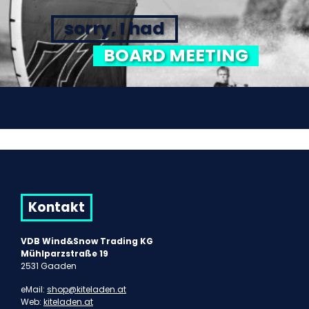
sorry, I had
BOARD MEETING
Kontakt
VDB Wind&Snow Trading KG
Mühlparzstraße 19
2531 Gaaden
eMail:
shop@kiteladen.at
Web:
kiteladen.at