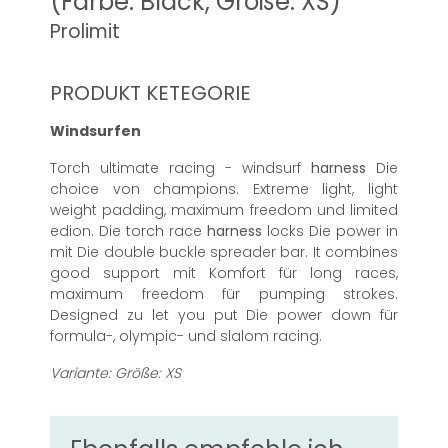
(Farbe: Black, Größe: XS)
Prolimit
PRODUKT KETEGORIE
Windsurfen
Torch ultimate racing - windsurf
harness
Die
choice von champions. Extreme light, light
weight padding, maximum freedom und limited
edion. Die torch race
harness
locks Die power in
mit Die double buckle spreader bar. It combines
good support mit Komfort für long races,
maximum freedom für pumping strokes.
Designed zu let you put Die power down für
formula-, olympic- und slalom racing.
Variante: Größe: XS