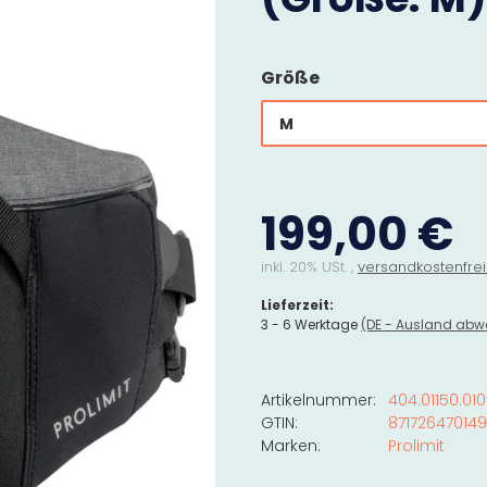
Größe
M
199,00 €
inkl. 20% USt. ,
versandkostenfrei
Lieferzeit:
3 - 6 Werktage
(DE - Ausland abw
Artikelnummer:
404.01150.010
GTIN:
87172647014
Marken:
Prolimit