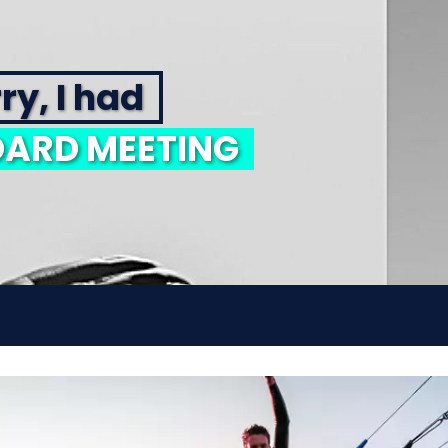
ry, I had
ARD MEETING