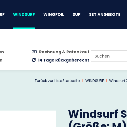
gen
RF
WINDSURF
WINGFOIL
SUP
SET ANGEBOTE
en
Rechnung & Ratenkauf
n
14 Tage Rückgaberecht
Zurück zur Liste
Startseite
WINDSURF
Windsurf
Windsurf S
(Größe: M)