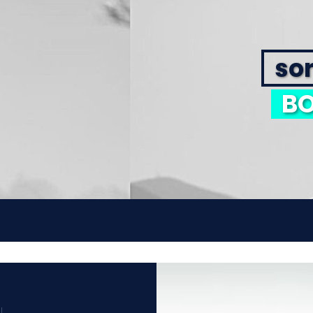
sor
BO