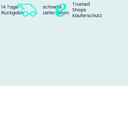
Trusted
14 Tage
schnelle
Shops
Rückgabe
Lieferzeiten
Käuferschutz