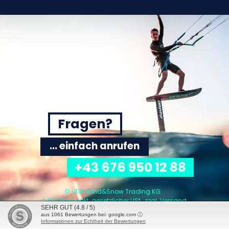
Fragen?
... einfach anrufen
+43 676 950 12 88
© VDB Wind&Snow Trading KG
* Alle Preise inkl. gesetzlicher USt., zzgl.
Versand
SEHR GUT
(4.8 / 5)
aus
1061
Bewertungen bei: google.com ⓘ
Informationen zur Echtheit der Bewertungen
2