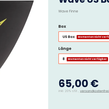
Wave Finne
Box
US Box
Momentan nicht verf
Länge
8
Momentan nicht verfügbar
65,00 €
inkl. 20% USt. ,
versandkostenfrei