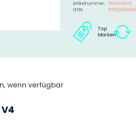
Artikelnummer:
S16X1V48US
GTIN:
871912892183
Top
Marken
n, wenn verfügbar
 V4