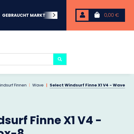
0,00 €
GEBRAUCHT MARKT
BEACHWEAR
NEOPREN
KARP
indsurf Finnen
Wave
Select Windsurf Finne X1 V4 - Wave
surf Finne X1 V4 -
ox-8