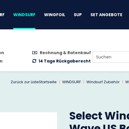
gen
RF
WINDSURF
WINGFOIL
SUP
SET ANGEBOTE
en
Rechnung & Ratenkauf
n
14 Tage Rückgaberecht
Zurück zur Liste
Startseite
WINDSURF
Windsurf Zubehör
W
Select Wind
Wave US B