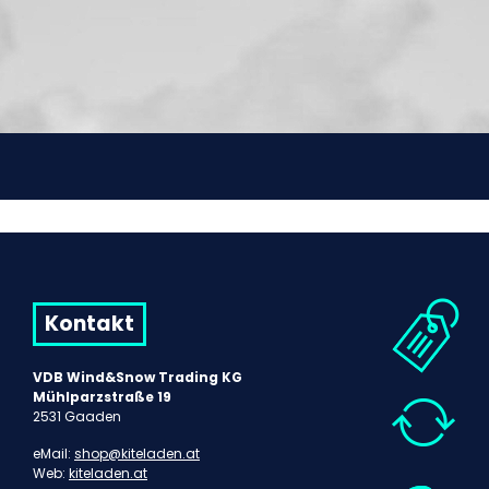
Kontakt
VDB Wind&Snow Trading KG
Mühlparzstraße 19
2531 Gaaden
eMail:
shop@kiteladen.at
Web:
kiteladen.at