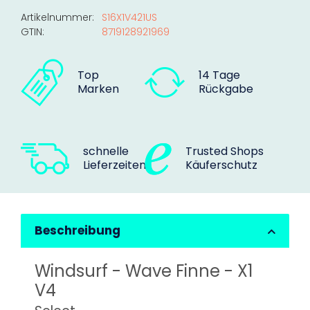
Artikelnummer:
S16X1V421US
GTIN:
8719128921969
Top
14 Tage
Marken
Rückgabe
schnelle
Trusted Shops
Lieferzeiten
Käuferschutz
Beschreibung
Windsurf - Wave Finne - X1
V4