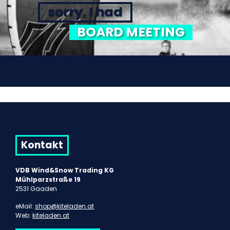
sorry, I had
BOARD MEETING
Kontakt
VDB Wind&Snow Trading KG
Mühlparzstraße 19
2531 Gaaden
eMail:
shop@kiteladen.at
Web:
kiteladen.at