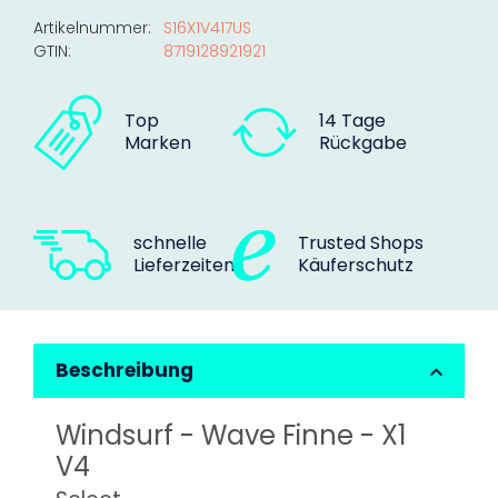
Artikelnummer:
S16X1V417US
GTIN:
8719128921921
Top
14 Tage
Marken
Rückgabe
schnelle
Trusted Shops
Lieferzeiten
Käuferschutz
Beschreibung
Windsurf - Wave Finne - X1
V4