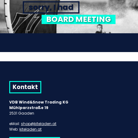
sorry, I had
BOARD MEETING
Kontakt
VDB Wind&Snow Trading KG
Mühlparzstraße 19
2531 Gaaden
eMail:
shop@kiteladen.at
Web:
kiteladen.at