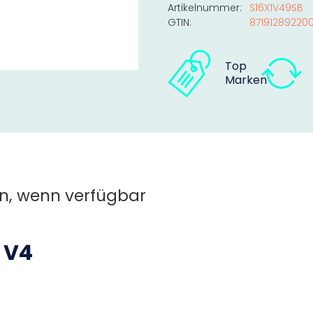
Artikelnummer:
S16X1V49SB
GTIN:
87191289220
Top
Marken
n, wenn verfügbar
 V4