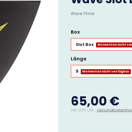
Wave Finne
Box
Slot Box
Momentan nicht ve
Länge
9
Momentan nicht verfügbar
65,00 €
inkl. 20% USt. ,
versandkostenfrei