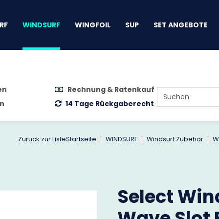
gen
RF
WINDSURF
WINGFOIL
SUP
SET ANGEBOTE
en
Rechnung & Ratenkauf
n
14 Tage Rückgaberecht
Zurück zur Liste
Startseite
WINDSURF
Windsurf Zubehör
W
Select Wind
Wave Slot 