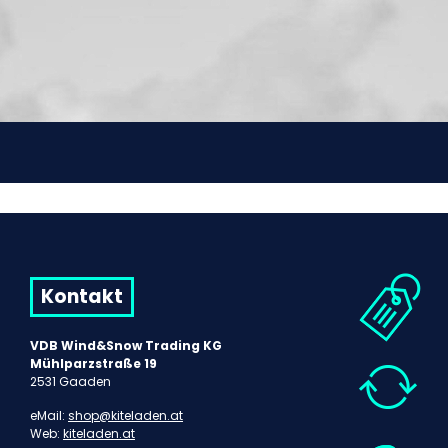
Kontakt
VDB Wind&Snow Trading KG
Mühlparzstraße 19
2531 Gaaden
eMail:
shop@kiteladen.at
Web:
kiteladen.at