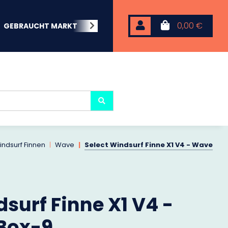
0,00 €
GEBRAUCHT MARKT
BEACHWEAR
NEOPREN
KARP
indsurf Finnen
Wave
Select Windsurf Finne X1 V4 - Wave
surf Finne X1 V4 -
Box-9