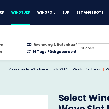
gen
RF
WINDSURF
WINGFOIL
SUP
SET ANGEBOTE
en
Rechnung & Ratenkauf
n
14 Tage Rückgaberecht
Zurück zur Liste
Startseite
WINDSURF
Windsurf Zubehör
W
Select Wind
Wave Slot 