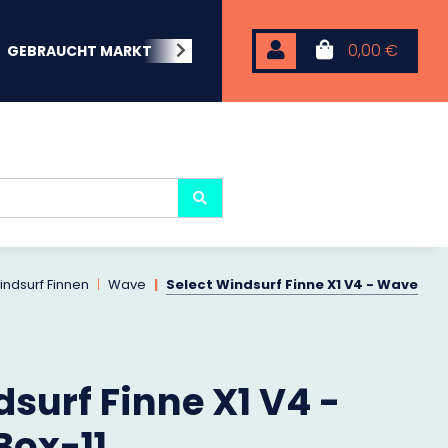
0,00 €
GEBRAUCHT MARKT
BEACHWEAR
NEOPREN
KARP
indsurf Finnen
Wave
Select Windsurf Finne X1 V4 - Wave
surf Finne X1 V4 -
Box-11