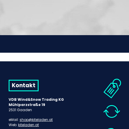
Kontakt
VDB Wind&Snow Trading KG
Mühlparzstraße 19
2531 Gaaden
eMail:
shop@kiteladen.at
Web:
kiteladen.at