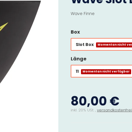
Wave Finne
Box
Slot Box
Momentan nicht ve
Länge
11
Momentan nicht verfügbar
80,00 €
inkl. 20% USt. ,
versandkostenfrei