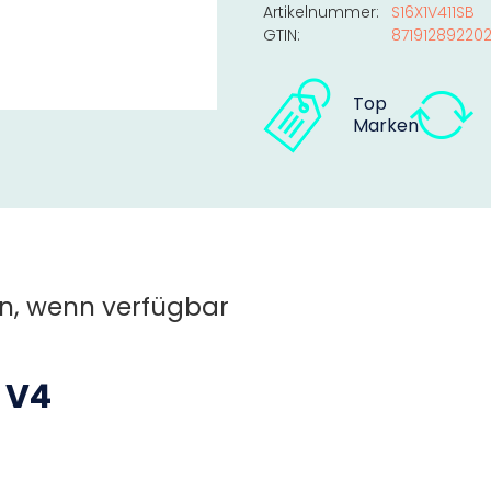
Artikelnummer:
S16X1V411SB
GTIN:
87191289220
Top
Marken
n, wenn verfügbar
 V4