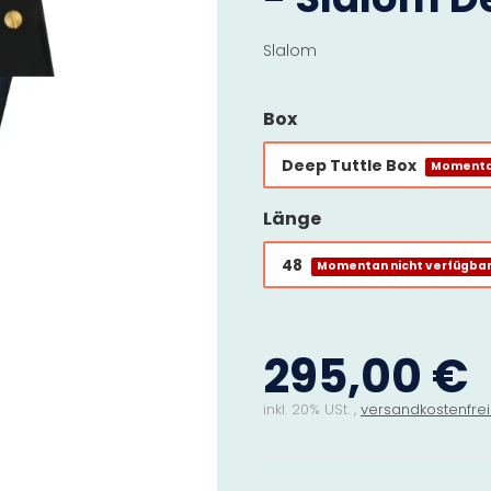
Slalom
Box
Deep Tuttle Box
Momentan
Länge
48
Momentan nicht verfügba
295,00 €
inkl. 20% USt. ,
versandkostenfrei