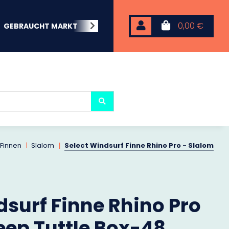
0,00 €
GEBRAUCHT MARKT
BEACHWEAR
NEOPREN
KARP
 Finnen
Slalom
Select Windsurf Finne Rhino Pro - Slalom
dsurf Finne Rhino Pro
eep Tuttle Box-48