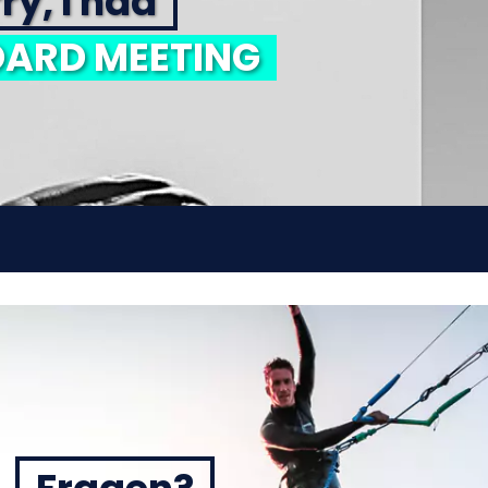
ry, I had
ARD MEETING