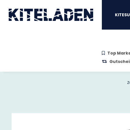
Zum Hauptinhalt springen
Zur Suche springen
Zum Menü sprin
KITESU
Top Mark
Gutschei
Z