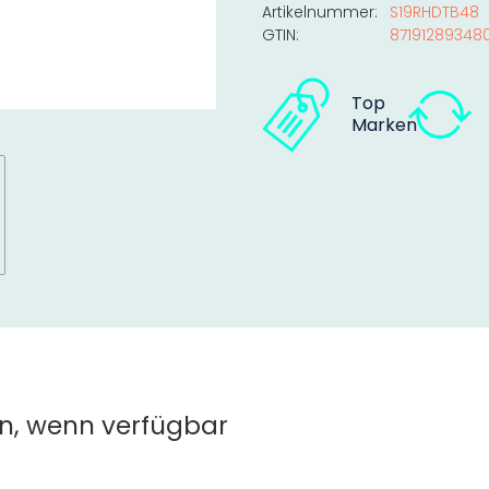
Artikelnummer:
S19RHDTB48
GTIN:
87191289348
Top
Marken
n, wenn verfügbar