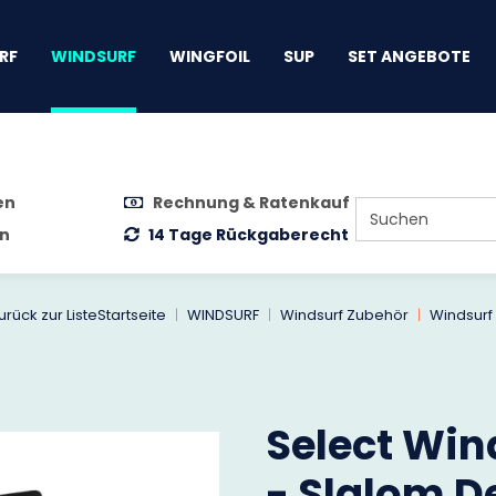
gen
RF
WINDSURF
WINGFOIL
SUP
SET ANGEBOTE
en
Rechnung & Ratenkauf
n
14 Tage Rückgaberecht
urück zur Liste
Startseite
WINDSURF
Windsurf Zubehör
Windsurf
Select Win
- Slalom D