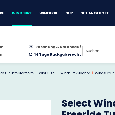
gen
RF
WINDSURF
WINGFOIL
SUP
SET ANGEBOTE
en
Rechnung & Ratenkauf
n
14 Tage Rückgaberecht
ck zur Liste
Startseite
WINDSURF
Windsurf Zubehör
Windsurf Fi
Select Win
Freeride T