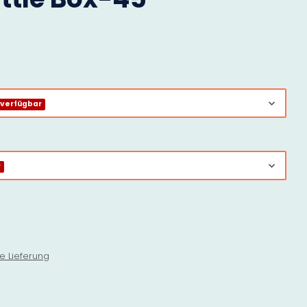
 verfügbar
r
e Lieferung