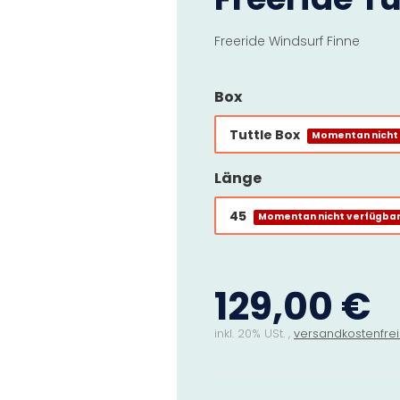
Freeride Windsurf Finne
Box
Tuttle Box
Momentan nicht
Länge
45
Momentan nicht verfügba
129,00 €
inkl. 20% USt. ,
versandkostenfrei