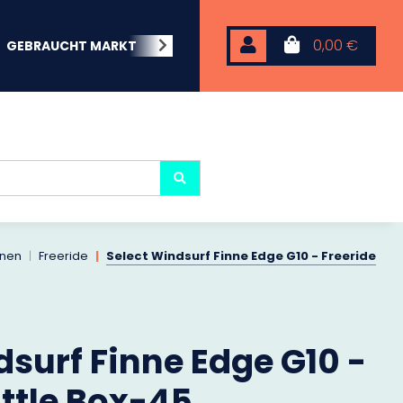
0,00 €
GEBRAUCHT MARKT
BEACHWEAR
NEOPREN
KARP
nnen
Freeride
Select Windsurf Finne Edge G10 - Freeride
dsurf Finne Edge G10 -
uttle Box-45