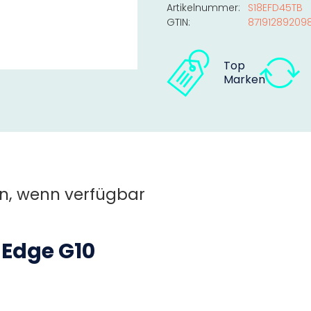
Artikelnummer:
S18EFD45TB
GTIN:
87191289209
Top
Marken
n, wenn verfügbar
 Edge G10