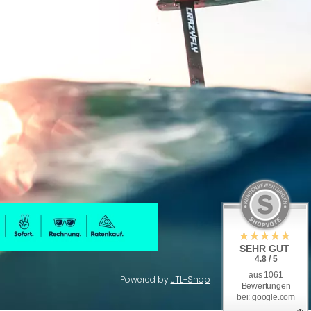
SEHR GUT
4.8 / 5
aus 1061
Powered by
JTL-Shop
Bewertungen
bei: google.com