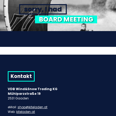
sorry, I had
BOARD MEETING
Kontakt
VDB Wind&Snow Trading KG
Mühlparzstraße 19
2531 Gaaden
eMail:
shop@kiteladen.at
Web:
kiteladen.at