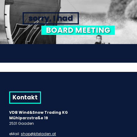
sorry, I had
BOARD MEETING
Kontakt
VDB Wind&Snow Trading KG
Mühlparzstraße 19
2531 Gaaden
eMail:
shop@kiteladen.at