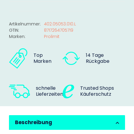
Artikelnummer:
402.05053.010.L
GTIN:
8717264705719
Marken:
Prolimit
Top
14 Tage
Marken
Rückgabe
schnelle
Trusted Shops
Lieferzeiten
Käuferschutz
Beschreibung