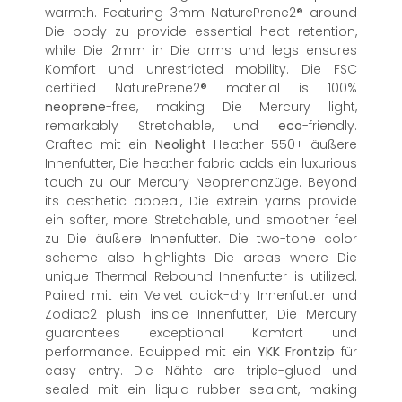
warmth. Featuring 3mm NaturePrene2® around
Die body zu provide essential heat retention,
while Die 2mm in Die arms und legs ensures
Komfort und unrestricted mobility. Die FSC
certified NaturePrene2® material is 100%
neoprene
-free, making Die Mercury light,
remarkably Stretchable, und
eco
-friendly.
Crafted mit ein
Neolight
Heather 550+ äußere
Innenfutter, Die heather fabric adds ein luxurious
touch zu our Mercury Neoprenanzüge. Beyond
its aesthetic appeal, Die extrein yarns provide
ein softer, more Stretchable, und smoother feel
zu Die äußere Innenfutter. Die two-tone color
scheme also highlights Die areas where Die
unique Thermal Rebound Innenfutter is utilized.
Paired mit ein Velvet quick-dry Innenfutter und
Zodiac2 plush inside Innenfutter, Die Mercury
guarantees exceptional Komfort und
performance. Equipped mit ein
YKK
Frontzip
für
easy entry. Die Nähte are triple-glued und
sealed mit ein liquid rubber sealant, making