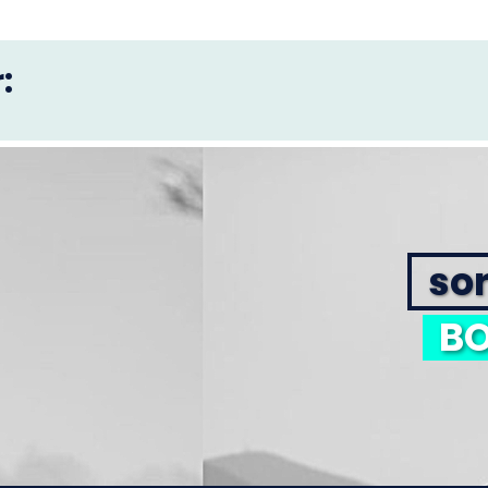
:
sor
BO