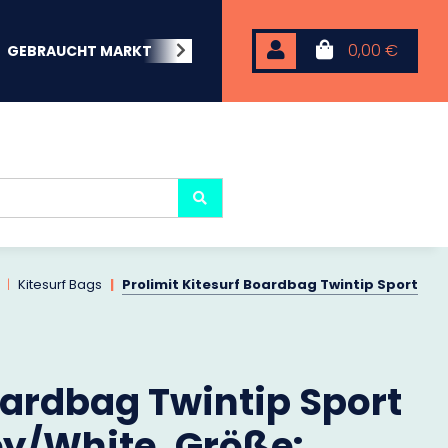
0,00 €
GEBRAUCHT MARKT
BEACHWEAR
NEOPREN
KARP
Kitesurf Bags
Prolimit Kitesurf Boardbag Twintip Sport
oardbag Twintip Sport
ey/White, Größe: