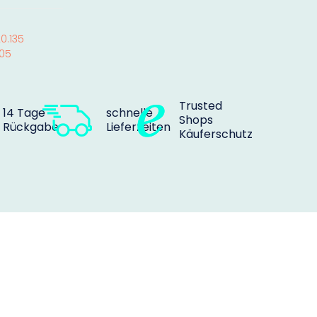
0.135
05
Trusted
14 Tage
schnelle
Shops
Rückgabe
Lieferzeiten
Käuferschutz