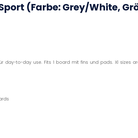
Sport (Farbe: Grey/White, Gr
für day-to-day use. Fits 1 board mit fins und pads. Xl sizes a
ards