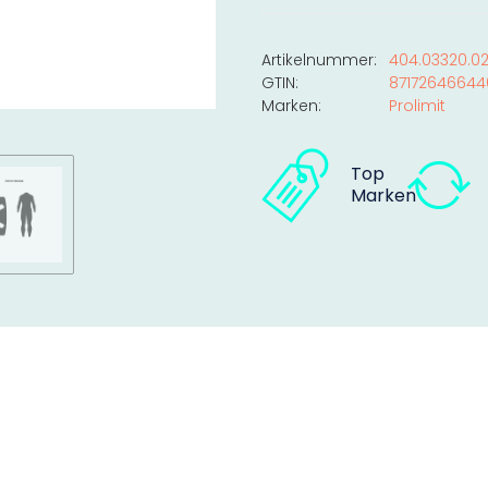
Artikelnummer:
404.03320.02
GTIN:
87172646644
Marken:
Prolimit
Top
Marken