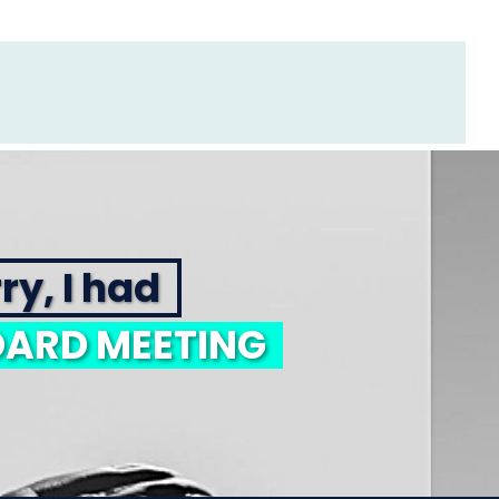
ry, I had
ARD MEETING