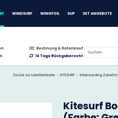
gen
RF
WINDSURF
WINGFOIL
SUP
SET ANGEBOTE
en
Rechnung & Ratenkauf
n
14 Tage Rückgaberecht
Zurück zur Liste
Startseite
KITESURF
Kiteboarding Zubehör
Kitesurf B
(Farbe: Gr