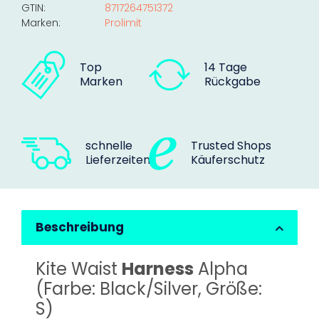
GTIN:
8717264751372
Marken:
Prolimit
Top
14 Tage
Marken
Rückgabe
schnelle
Trusted Shops
Lieferzeiten
Käuferschutz
Beschreibung
Kite Waist
Harness
Alpha
(Farbe: Black/Silver, Größe:
S)