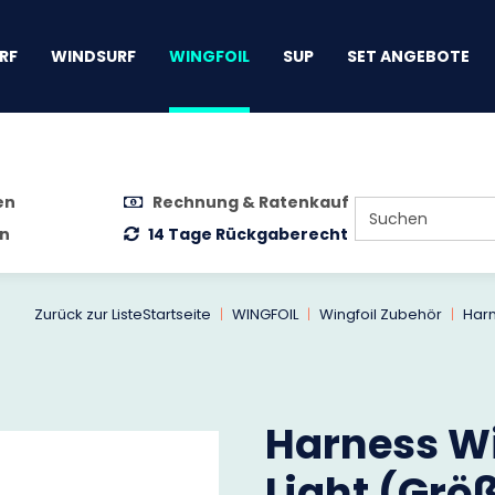
gen
RF
WINDSURF
WINGFOIL
SUP
SET ANGEBOTE
en
Rechnung & Ratenkauf
n
14 Tage Rückgaberecht
Zurück zur Liste
Startseite
WINGFOIL
Wingfoil Zubehör
Harn
Harness Wi
Light (Grö