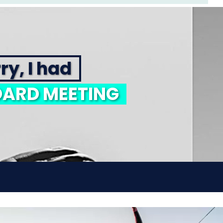
ry, I had
ARD MEETING