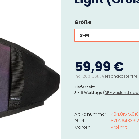
Größe
S-M
59,99 €
inkl. 20% USt. ,
versandkostenfrei
Lieferzeit:
3 - 6 Werktage
(DE - Ausland abw
Artikelnummer:
404.01515.01
GTIN:
87172648361
Marken:
Prolimit