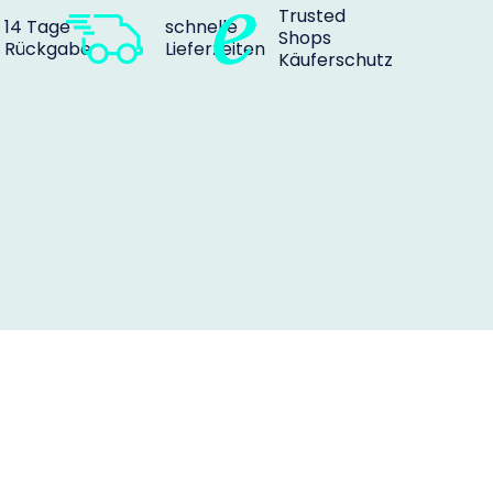
Trusted
14 Tage
schnelle
Shops
Rückgabe
Lieferzeiten
Käuferschutz