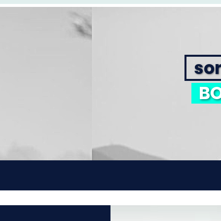
sor
BO