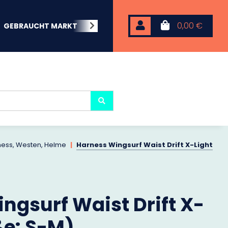
0,00 €
GEBRAUCHT MARKT
BEACHWEAR
NEOPREN
KARP
ess, Westen, Helme
Harness Wingsurf Waist Drift X-Light
ngsurf Waist Drift X-
ße: S-M)