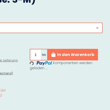
In den Warenkorb
Stk
e Lieferung
Komponenten werden
Loading...
geladen ...
eichend)
0.SM
23